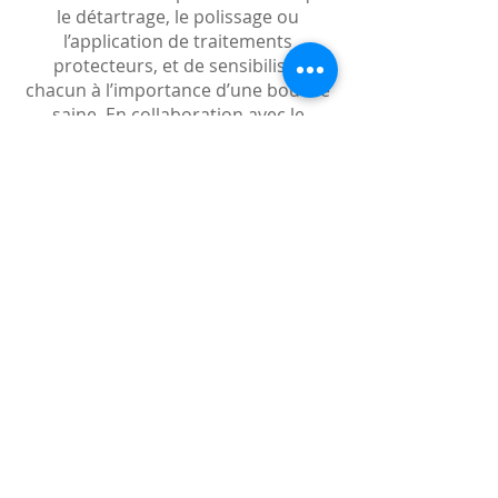
le détartrage, le polissage ou
l’application de traitements
protecteurs, et de sensibiliser
chacun à l’importance d’une bouche
saine. En collaboration avec le
dentiste, il participe activement à la
prévention des maladies
parodontales et carieuses,
contribuant ainsi à la santé globale
et au bien-être des patients.
© 2023 par Soins. Hygiène. Créé
avec
Wix.com